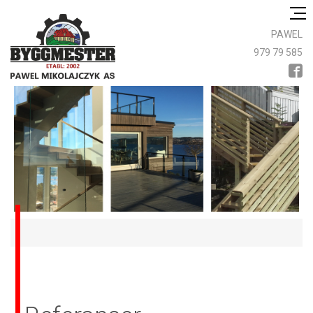
PAWEL
979 79 585
